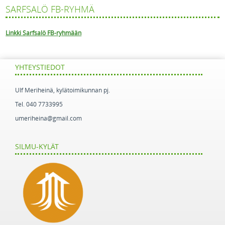
SARFSALÖ FB-RYHMÄ
Linkki Sarfsalö FB-ryhmään
YHTEYSTIEDOT
Ulf Meriheinä, kylätoimikunnan pj.
Tel. 040 7733995
umeriheina@gmail.com
SILMU-KYLÄT