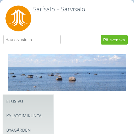
Sarfsalö – Sarvisalo
Hae
På svenska
ETUSIVU
KYLÄTOIMIKUNTA
BYAGÅRDEN