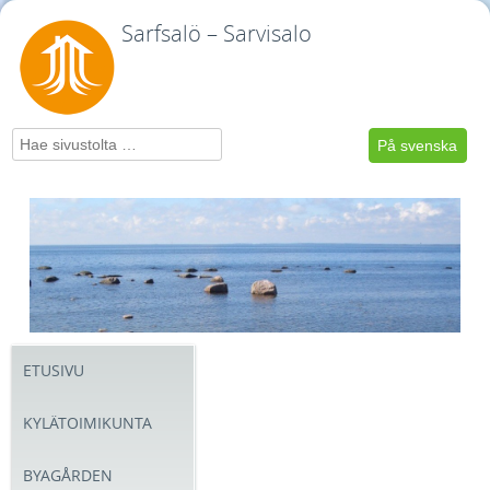
Sarfsalö – Sarvisalo
Hae
På svenska
ETUSIVU
KYLÄTOIMIKUNTA
BYAGÅRDEN