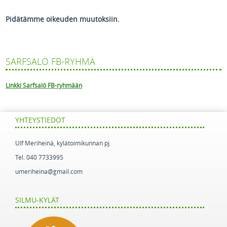
Pidätämme oikeuden muutoksiin.
SARFSALÖ FB-RYHMÄ
Linkki Sarfsalö FB-ryhmään
YHTEYSTIEDOT
Ulf Meriheinä, kylätoimikunnan pj.
Tel. 040 7733995
umeriheina@gmail.com
SILMU-KYLÄT