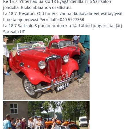
Ke 15.7. Yhteislaulua klo 18 Byagårdenilla Trio Sarfsalön
johdolla. Blokomblaanda osallistuu.
La 18.7. Kesätori. Old timers, vanhat kulkuvälineet esittäytyvät.
Ilmoita ajoneuvosi Pernillalle 040 5727368.
La 18.7 Sarfsalö 8 puolimaraton klo 14. Lähtö Ljungarsilta. Järj.
Sarfsalö UF