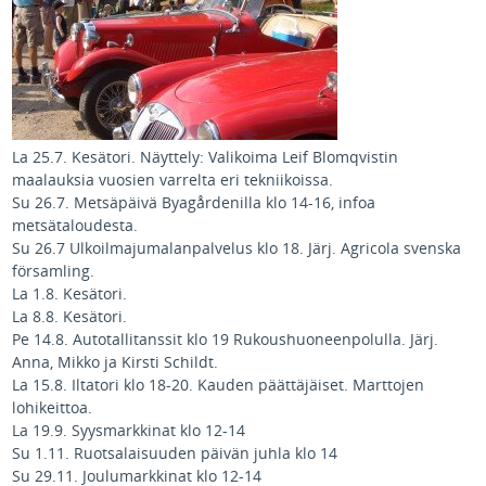
La 25.7. Kesätori. Näyttely: Valikoima Leif Blomqvistin
maalauksia vuosien varrelta eri tekniikoissa.
Su 26.7. Metsäpäivä Byagårdenilla klo 14-16, infoa
metsätaloudesta.
Su 26.7 Ulkoilmajumalanpalvelus klo 18. Järj. Agricola svenska
församling.
La 1.8. Kesätori.
La 8.8. Kesätori.
Pe 14.8. Autotallitanssit klo 19 Rukoushuoneenpolulla. Järj.
Anna, Mikko ja Kirsti Schildt.
La 15.8. Iltatori klo 18-20. Kauden päättäjäiset. Marttojen
lohikeittoa.
La 19.9. Syysmarkkinat klo 12-14
Su 1.11. Ruotsalaisuuden päivän juhla klo 14
Su 29.11. Joulumarkkinat klo 12-14