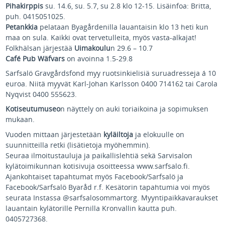
Pihakirppis
su. 14.6, su. 5.7, su 2.8 klo 12-15. Lisäinfoa: Britta,
puh. 0415051025.
Petankkia
pelataan Byagårdenilla lauantaisin klo 13 heti kun
maa on sula. Kaikki ovat tervetulleita, myös vasta-alkajat!
Folkhälsan järjestää
Uimakoulu
n 29.6 – 10.7
Café Pub Wäfvars
on avoinna 1.5-29.8
Sarfsalö Gravgårdsfond myy ruotsinkielisiä suruadresseja á 10
euroa. Niitä myyvät Karl-Johan Karlsson 0400 714162 tai Carola
Nyqvist 0400 555623.
Kotiseutumuseo
n näyttely on auki toriaikoina ja sopimuksen
mukaan.
Vuoden mittaan järjestetään
kyläiltoja
ja elokuulle on
suunnitteilla retki (lisätietoja myöhemmin).
Seuraa ilmoitustauluja ja paikallislehtiä sekä Sarvisalon
kylätoimikunnan kotisivuja osoitteessa www.sarfsalo.fi.
Ajankohtaiset tapahtumat myös Facebook/Sarfsalö ja
Facebook/Sarfsalö Byaråd r.f. Kesätorin tapahtumia voi myös
seurata Instassa @sarfsalosommartorg. Myyntipaikkavaraukset
lauantain kylätorille Pernilla Kronvallin kautta puh.
0405727368.