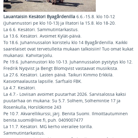
Lauantaisin Kesätori Byagårdenilla
6.6.-15.8. klo 10-12
(Juhannustori pe klo 10-13) ja Iltatori la 15.8. klo 18-20.
La 6.6. Kesätori. Sammutintarkastus.
La 13.6. Kesätori. Avoimet Kylät-päivä.
To 18.6. Juhannussalon koristelu klo 14 Byagårdenilla. Kaikki
saarelaiset ovat tervetulleita mukaan talkoisiin! Tuo omat kukat
mukanasi. Kahvitarjoilu.
Pe 19.6. Juhannustori klo 10-13. Juhannussalon pystytys klo 12.
Fredrik Nyqvist ja Bengt Blomqvist vastaavat musiikista.
La 27.6. Kesätori. Lasten päivä. Taikuri Kimmo Erkkilä.
Kasvomaalausta lapsille. Sarfsalö FBK.
La 4.7. Kesätori.
La 4.7.- Loviisan avoimet puutarhat 2026. Sarvisalossa kaksi
puutarhaa on mukana: Su 5.7. Solhem, Solhemintie 17 ja
Rosenkulla, Horslökintie 243
Pe 10.7. Akvarellikurssi, järj. Benita Suomi. Ilmoittautuminen
benita.suomi@live.fi, puh. 0409007477
La 11.7. Kesätori. MG kerho vierailee torilla.
Sammutintarkastus.