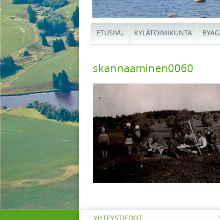
ETUSIVU
KYLÄTOIMIKUNTA
BYAG
skannaaminen0060
YHTEYSTIEDOT