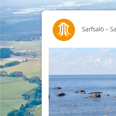
Sarfsalö – Sa