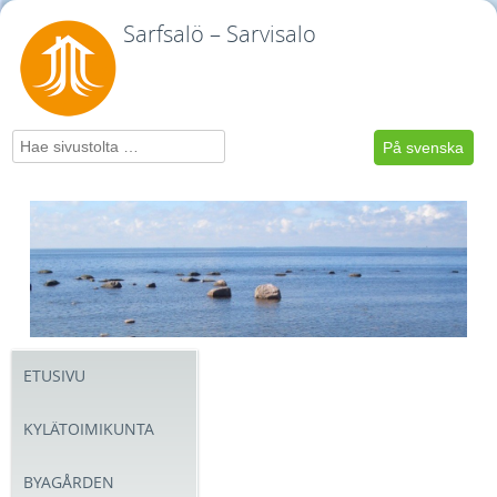
Sarfsalö – Sarvisalo
Hae
På svenska
ETUSIVU
KYLÄTOIMIKUNTA
BYAGÅRDEN