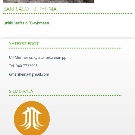
SARFSALÖ FB-RYHMÄ
Linkki Sarfsalö FB-ryhmään
YHTEYSTIEDOT
Ulf Meriheinä, kylätoimikunnan pj.
Tel. 040 7733995
umeriheina@gmail.com
SILMU-KYLÄT