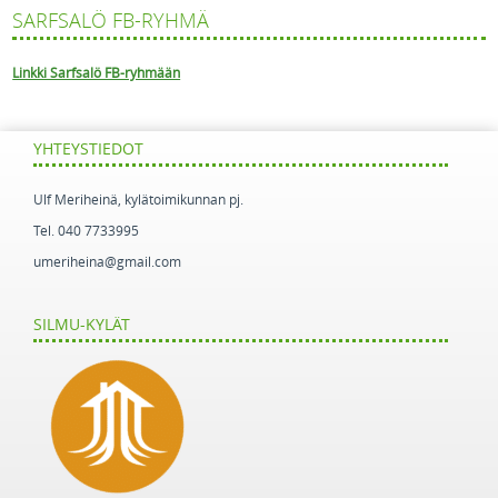
SARFSALÖ FB-RYHMÄ
Linkki Sarfsalö FB-ryhmään
YHTEYSTIEDOT
Ulf Meriheinä, kylätoimikunnan pj.
Tel. 040 7733995
umeriheina@gmail.com
SILMU-KYLÄT