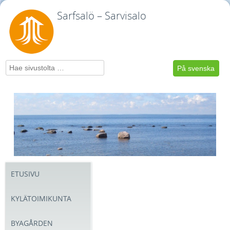
Sarfsalö – Sarvisalo
Hae
På svenska
ETUSIVU
KYLÄTOIMIKUNTA
BYAGÅRDEN