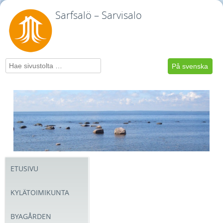
Sarfsalö – Sarvisalo
Hae
På svenska
ETUSIVU
KYLÄTOIMIKUNTA
BYAGÅRDEN