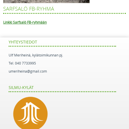
SARFSALÖ FB-RYHMÄ
Linkki Sarfsalö FB-ryhmään
YHTEYSTIEDOT
Ulf Meriheinä, kylätoimikunnan pj.
Tel. 040 7733995
umeriheina@gmail.com
SILMU-KYLÄT