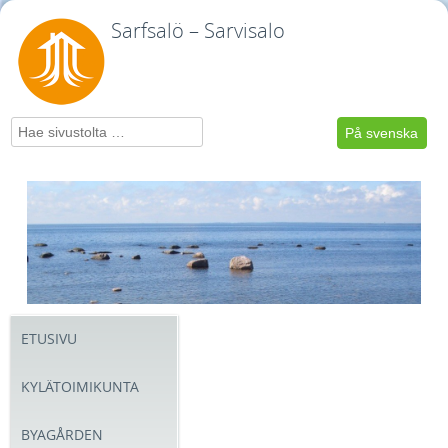
Sarfsalö – Sarvisalo
Hae
På svenska
ETUSIVU
KYLÄTOIMIKUNTA
BYAGÅRDEN