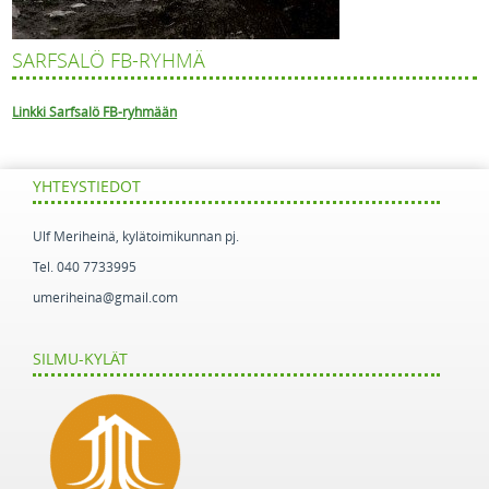
SARFSALÖ FB-RYHMÄ
Linkki Sarfsalö FB-ryhmään
YHTEYSTIEDOT
Ulf Meriheinä, kylätoimikunnan pj.
Tel. 040 7733995
umeriheina@gmail.com
SILMU-KYLÄT