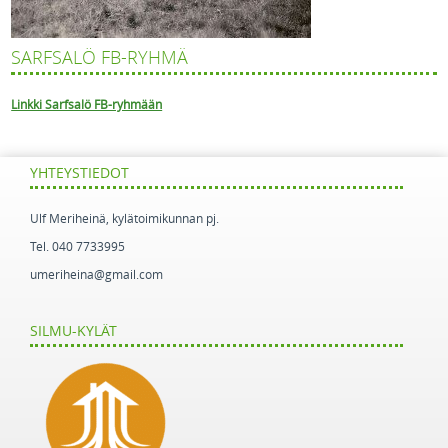
SARFSALÖ FB-RYHMÄ
Linkki Sarfsalö FB-ryhmään
YHTEYSTIEDOT
Ulf Meriheinä, kylätoimikunnan pj.
Tel. 040 7733995
umeriheina@gmail.com
SILMU-KYLÄT