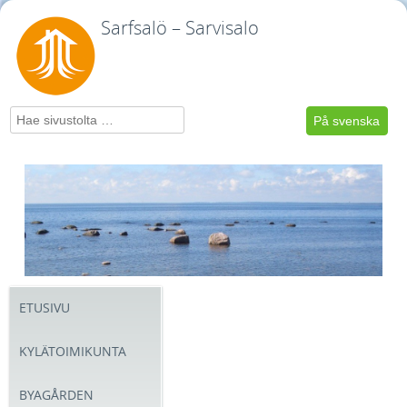
Sarfsalö – Sarvisalo
Hae
På svenska
ETUSIVU
KYLÄTOIMIKUNTA
BYAGÅRDEN