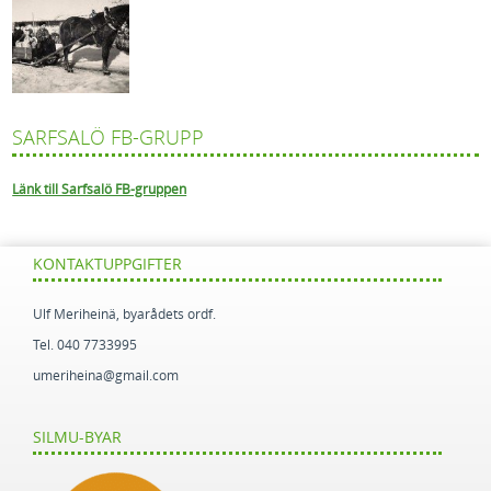
SARFSALÖ FB-GRUPP
Länk till Sarfsalö FB-gruppen
KONTAKTUPPGIFTER
Ulf Meriheinä, byarådets ordf.
Tel. 040 7733995
umeriheina@gmail.com
SILMU-BYAR