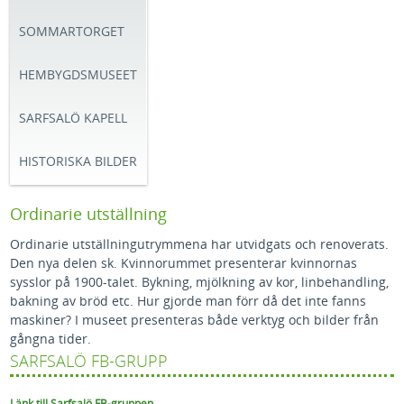
SOMMARTORGET
HEMBYGDSMUSEET
SARFSALÖ KAPELL
HISTORISKA BILDER
Ordinarie utställning
Ordinarie utställningutrymmena har utvidgats och renoverats.
Den nya delen sk. Kvinnorummet presenterar kvinnornas
sysslor på 1900-talet. Bykning, mjölkning av kor, linbehandling,
bakning av bröd etc. Hur gjorde man förr då det inte fanns
maskiner? I museet presenteras både verktyg och bilder från
gångna tider.
SARFSALÖ FB-GRUPP
Länk till Sarfsalö FB-gruppen