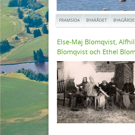
FRAMSIDA
BYARÅDET
BYAGÅRD
Else-Maj Blomqvist, Alfhi
Blomqvist och Ethel Blomqv