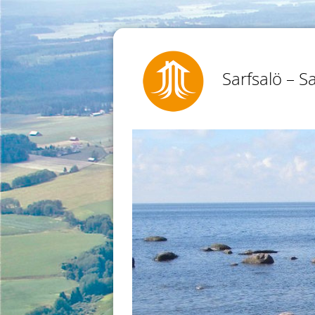
Sarfsalö – Sa