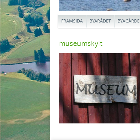
FRAMSIDA
BYARÅDET
BYAGÅRD
museumskylt